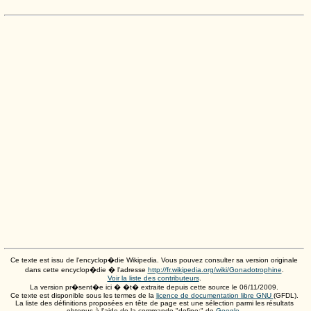
Ce texte est issu de l'encyclop�die Wikipedia. Vous pouvez consulter sa version originale
dans cette encyclop�die � l'adresse
http://fr.wikipedia.org/wiki/Gonadotrophine
.
Voir la liste des contributeurs
.
La version pr�sent�e ici � �t� extraite depuis cette source le
06/11/2009
.
Ce texte est disponible sous les termes de la
licence de documentation libre GNU
(GFDL).
La liste des définitions proposées en tête de page est une sélection parmi les résultats
obtenus à l'aide de la commande "define:" de
Google
.