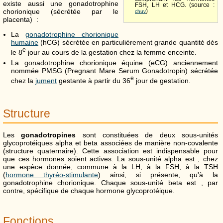
existe aussi une gonadotrophine
FSH, LH et HCG. (source :
chorionique (sécrétée par le
)
chuv
placenta) :
La
gonadotrophine chorionique
humaine
(hCG) sécrétée en particulièrement grande quantité dès
e
le 8
jour au cours de la gestation chez la femme enceinte.
La gonadotrophine chorionique équine (eCG) anciennement
nommée PMSG (Pregnant Mare Serum Gonadotropin) sécrétée
e
chez la
jument
gestante à partir du 36
jour de gestation.
Structure
Les
gonadotropines
sont constituées de deux sous-unités
glycoprotéiques alpha et beta associées de manière non-covalente
(structure quaternaire). Cette association est indispensable pour
que ces hormones soient actives. La sous-unité alpha est , chez
une espèce donnée, commune à la LH, à la FSH, à la TSH
(
hormone thyréo-stimulante
) ainsi, si présente, qu'à la
gonadotrophine chorionique. Chaque sous-unité beta est , par
contre, spécifique de chaque hormone glycoprotéique.
Fonctions