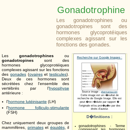
Gonadotrophine
Les gonadotrophines ou
gonadotropines sont des
hormones glycoprotéiques
complexes agissant sur les
fonctions des gonades.
Les
gonadotrophines
ou
Recherche sur Google Images :
gonadotropines
sont des
hormones glycoprotéiques
complexes agissant sur les fonctions
des
gonades
(
ovaires
et
testicules
).
Deux de ces hormones sont
sécrétées chez l'ensemble des
vertébrés par l'
hypophyse
Source image :
antérieure :
pharmactua.com
Cette image est un r�sultat de
recherche de Google Image. Elle est
l'
hormone lutéinisante
(LH)
peut-�tre r�duite par rapport �
l'originale et/ou prot�g�e par des
l'
hormone folliculo-stimulante
droits d'auteur.
(FSH)
D�finitions :
Chez uniquement deux groupes de
gonadotrophines - Terme
mammifères,
primates
et
équidés
, il
comprenant les hormones